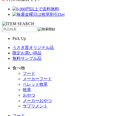
Pick Up
うさぎ星オリジナル品
限定お買い得品
無料サンプル品
食べ物
フード
メーカーフード
ペレット牧草
牧草
おやつ
メーカーおやつ
サプリメント
フード