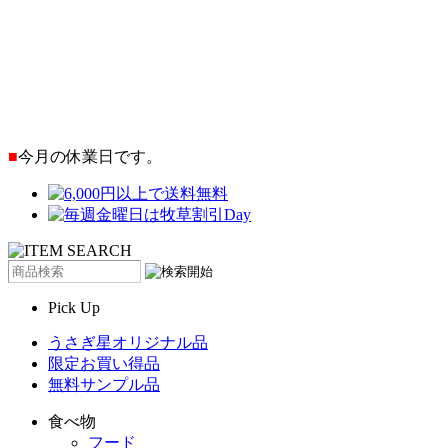
■
今月の休業日です。
Pick Up
うさぎ星オリジナル品
限定お買い得品
無料サンプル品
食べ物
フード