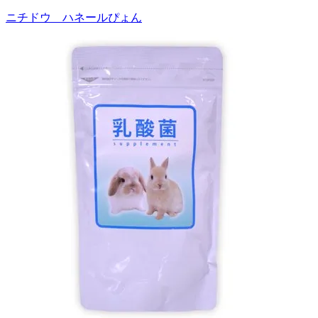
ニチドウ ハネールぴょん