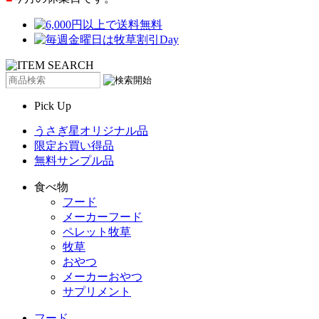
Pick Up
うさぎ星オリジナル品
限定お買い得品
無料サンプル品
食べ物
フード
メーカーフード
ペレット牧草
牧草
おやつ
メーカーおやつ
サプリメント
フード