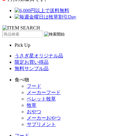
Pick Up
うさぎ星オリジナル品
限定お買い得品
無料サンプル品
食べ物
フード
メーカーフード
ペレット牧草
牧草
おやつ
メーカーおやつ
サプリメント
フード