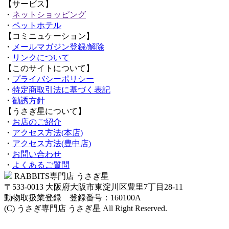
【サービス】
・
ネットショッピング
・
ペットホテル
【コミニュケーション】
・
メールマガジン登録/解除
・
リンクについて
【このサイトについて】
・
プライバシーポリシー
・
特定商取引法に基づく表記
・
勧誘方針
【うさぎ星について】
・
お店のご紹介
・
アクセス方法(本店)
・
アクセス方法(豊中店)
・
お問い合わせ
・
よくあるご質問
RABBITS専門店 うさぎ星
〒533-0013 大阪府大阪市東淀川区豊里7丁目28-11
動物取扱業登録 登録番号：160100A
(C) うさぎ専門店 うさぎ星 All Right Reserved.