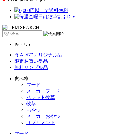
Pick Up
うさぎ星オリジナル品
限定お買い得品
無料サンプル品
食べ物
フード
メーカーフード
ペレット牧草
牧草
おやつ
メーカーおやつ
サプリメント
フード