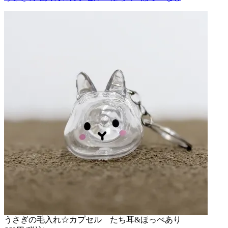
うさぎの毛入れ☆カプセル たち耳&ほっぺあり