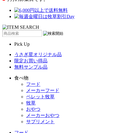
Pick Up
うさぎ星オリジナル品
限定お買い得品
無料サンプル品
食べ物
フード
メーカーフード
ペレット牧草
牧草
おやつ
メーカーおやつ
サプリメント
フード