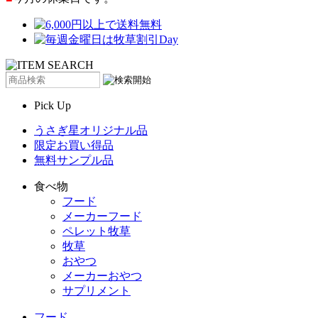
Pick Up
うさぎ星オリジナル品
限定お買い得品
無料サンプル品
食べ物
フード
メーカーフード
ペレット牧草
牧草
おやつ
メーカーおやつ
サプリメント
フード